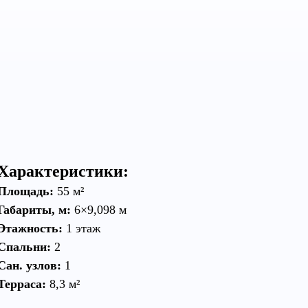
,
,
,
Характеристики:
Площадь:
55 м²
Габариты, м:
6×9,098 м
Этажность:
1 этаж
Спальни
:
2
Сан. узлов:
1
Терраса:
8,3 м²