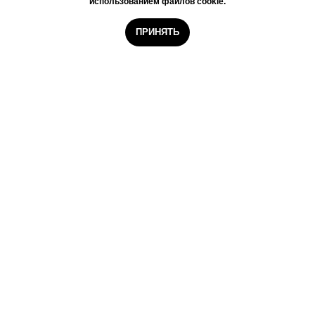
использованием файлов cookie.
ПРИНЯТЬ
ПП 3
© 2025 ИП Булава Валерий
Александрович | ИНН 920459147100 | Тел:
+7 (978) 767-79-96 | Email:
Radom.sev@gmail.com
ПОЛИТИКА В ОБЛАСТИ ОБРАБОТКИ И
ЗАЩИТЫ ПЕРСОНАЛЬНЫХ ДАННЫХ
|